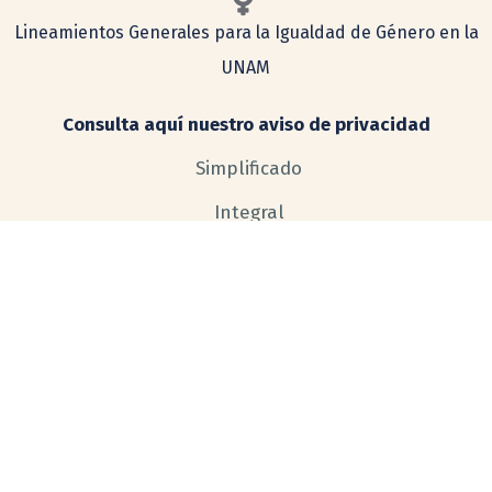
Lineamientos Generales para la Igualdad de Género en la
UNAM
Consulta aquí nuestro aviso de privacidad
Simplificado
Integral
COMENTARIOS Y SUGERENCIAS
tecnologia@ceiich.unam.mx
UBICACIÓN
Hecho en México, todos los derechos reservados 2026. Esta página
puede ser reproducida con fines no lucrativos, siempre y cuando no se