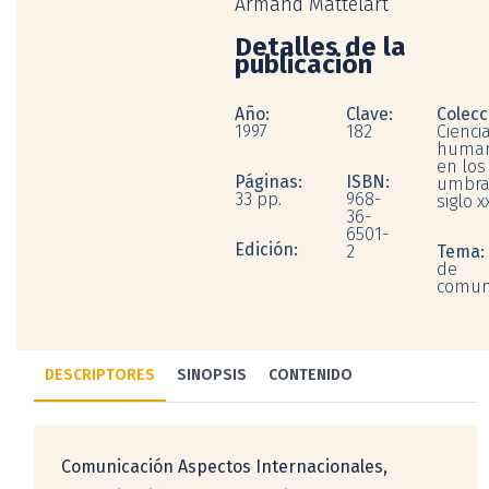
Armand Mattelart
Detalles de la
publicación
Año:
Clave:
Colecc
1997
182
Ciencia
human
en los
Páginas:
ISBN:
umbra
33 pp.
968-
siglo xx
36-
6501-
Edición:
2
Tema:
de
comun
DESCRIPTORES
SINOPSIS
CONTENIDO
Comunicación Aspectos Internacionales,