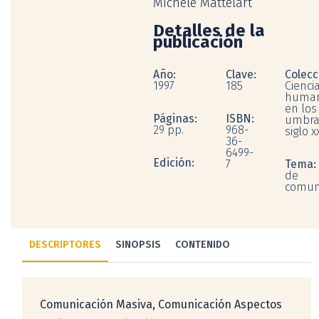
Michèle Mattelart
Detalles de la
publicación
Año:
Clave:
Colecc
1997
185
Ciencia
human
en los
Páginas:
ISBN:
umbra
29 pp.
968-
siglo xx
36-
6499-
Edición:
7
Tema:
de
comun
DESCRIPTORES
SINOPSIS
CONTENIDO
Comunicación Masiva, Comunicación Aspectos