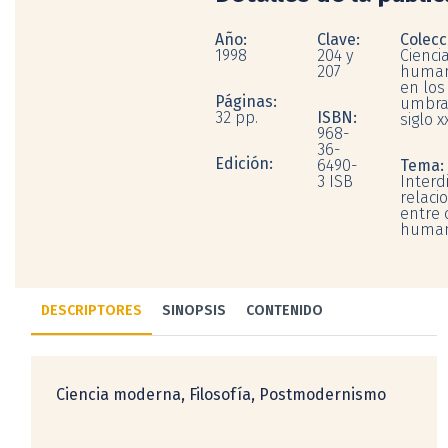
Año:
Clave:
Colecc
1998
204 y
Ciencia
207
human
en los
Páginas:
umbra
32 pp.
ISBN:
siglo xx
968-
36-
Edición:
6490-
Tema:
3 ISB
Interdi
relaci
entre 
human
DESCRIPTORES
SINOPSIS
CONTENIDO
Ciencia moderna, Filosofía, Postmodernismo