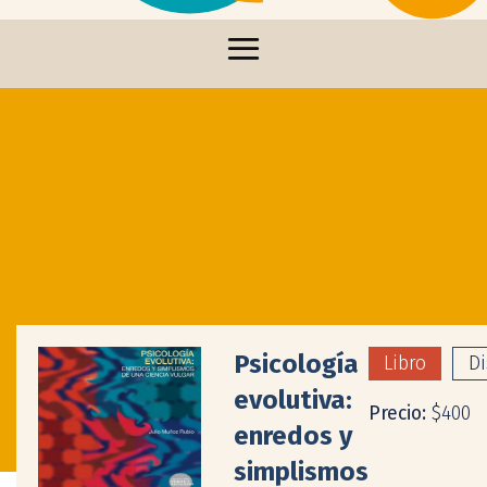
Psicología
Libro
Di
evolutiva:
Precio:
$400
enredos y
simplismos