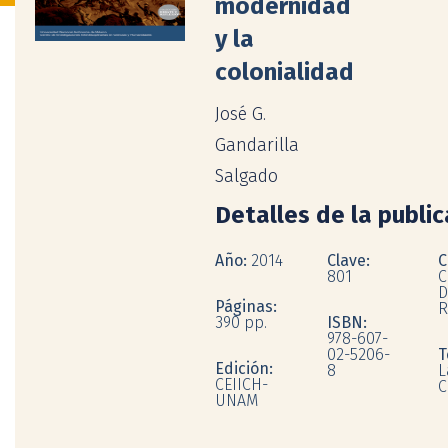
modernidad
y la
colonialidad
José G.
Gandarilla
Salgado
Detalles de la publi
Año:
2014
Clave:
C
801
C
D
Páginas:
R
390 pp.
ISBN:
978-607-
02-5206-
T
Edición:
8
L
CEIICH-
C
UNAM