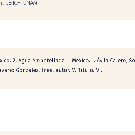
ón:
CEIICH-UNAM
co. 2. Agua embotellada -- México. I. Ávila Calero, Sof
avarro González, Inés, autor. V. Título. VI.