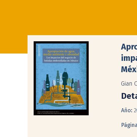
Apro
imp
Méx
Gian 
Deta
Año:
2
Págin