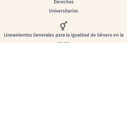
Derechos
Universitarios
Lineamientos Generales para la Igualdad de Género en la
UNAM
Consulta aquí nuestro aviso de privacidad
Simplificado
Integral
COMENTARIOS Y SUGERENCIAS
tecnologia@ceiich.unam.mx
UBICACIÓN