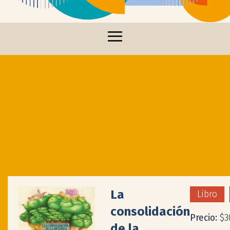
La
Libro
consolidación
Precio:
$3
de la