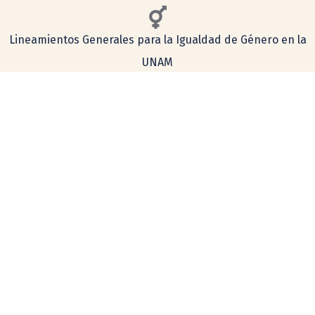
Lineamientos Generales para la Igualdad de Género en la
UNAM
Consulta aquí nuestro aviso de privacidad
Simplificado
Integral
COMENTARIOS Y SUGERENCIAS
tecnologia@ceiich.unam.mx
UBICACIÓN
Hecho en México, todos los derechos reservados 2026. Esta página
puede ser reproducida con fines no lucrativos, siempre y cuando no se