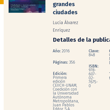
grandes
ciudades
Lucía Álvarez
Enríquez
Detalles de la publi
Año:
2016
Clave:
848
Páginas:
356
ISBN:
978-
Edición:
607-
Primera
02-
edición
7675-
CEIICH-UNAM,
0
Coedición con
la Universidad
Autónoma
Metropolitana,
Juan Pablos
Editor, S.A.