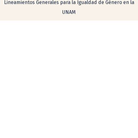
Lineamientos Generales para la Igualdad de Género en la
UNAM
Consulta aquí nuestro aviso de privacidad
Simplificado
Integral
COMENTARIOS Y SUGERENCIAS
tecnologia@ceiich.unam.mx
UBICACIÓN
Hecho en México, todos los derechos reservados 2026. Esta página
puede ser reproducida con fines no lucrativos, siempre y cuando no se
mutile, se cite la fuente completa y su dirección electrónica. De otra