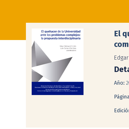
El q
comp
Edgar
Deta
Año:
2
Págin
Edició