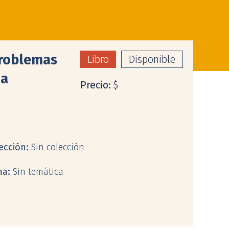
problemas
Libro
Disponible
ia
Precio:
$
ección:
Sin colección
ma:
Sin temática