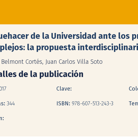
uehacer de la Universidad ante los 
lejos: la propuesta interdisciplinar
 Belmont Cortés, Juan Carlos Villa Soto
lles de la publicación
017
Clave:
Col
as:
344
ISBN:
978-607-513-243-3
Te
n: