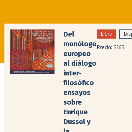
Del
Libro
Dis
monólogo
Precio:
$365
europeo
al diálogo
inter-
filosófico
ensayos
sobre
Enrique
Dussel y
la