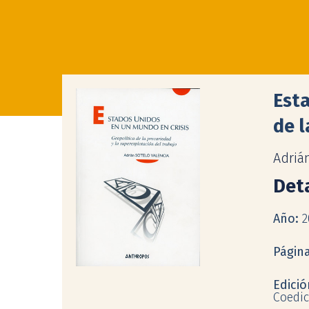
Esta
de l
Adriá
Deta
Año:
2
Págin
Edici
Coedic