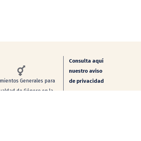
Consulta aquí
nuestro aviso
mientos Generales para
de privacidad
gualdad de Género en la
Simplificado
UNAM
Integral
o se mutile, se cite la fuente completa y su dirección