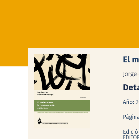
El m
Jorge
Deta
Año:
2
Págin
Edici
EDITOR