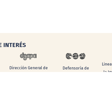
E INTERÉS
Linea
Dirección General de
Defensoría de
la I
Asuntos del Personal
los Derechos
Académico
Universitarios
Esta página puede ser reproducida con fines no lucrativos, siempre y cuando n