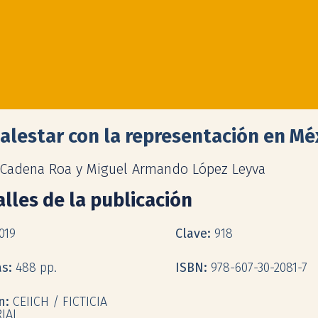
alestar con la representación en Mé
-Cadena Roa y Miguel Armando López Leyva
lles de la publicación
019
Clave:
918
as:
488 pp.
ISBN:
978-607-30-2081-7
ón:
CEIICH / FICTICIA
IAL