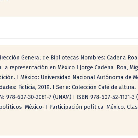
rección General de Bibliotecas Nombres: Cadena Roa, J
n la representación en México I Jorge Cadena  Roa, 
dición. I México: Universidad Nacional Autónoma de M
dades: Ficticia, 2019. I Serie: Colección Café de altur
: 978-607-30-2081-7 (UNAM) I ISBN 978-607-52-1121-3 (F
olíticos  México- I Participación política  México. Cla