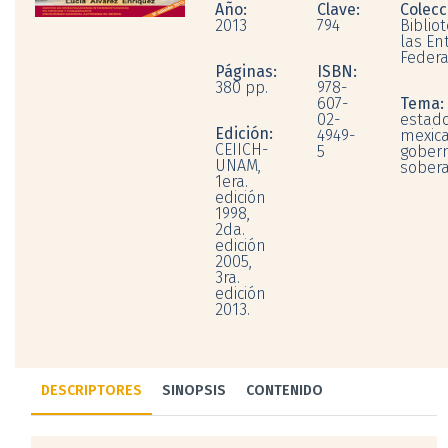
Año:
Clave:
Colecc
2013
794
Biblio
las En
Federa
Páginas:
ISBN:
380 pp.
978-
607-
Tema:
02-
estad
Edición:
4949-
mexica
CEIICH-
5
gobern
UNAM,
sober
1era.
edición
1998,
2da.
edición
2005,
3ra.
edición
2013.
DESCRIPTORES
SINOPSIS
CONTENIDO