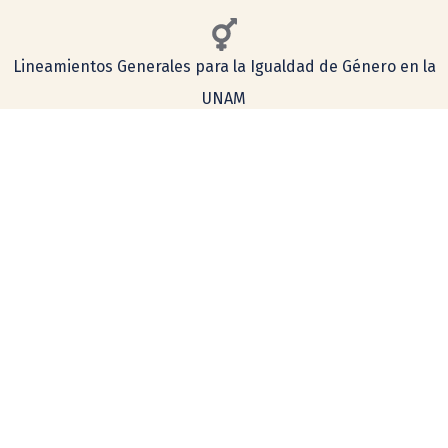
Lineamientos Generales para la Igualdad de Género en la
UNAM
Consulta aquí nuestro aviso de privacidad
Simplificado
Integral
COMENTARIOS Y SUGERENCIAS
tecnologia@ceiich.unam.mx
UBICACIÓN
Hecho en México, todos los derechos reservados 2026. Esta página