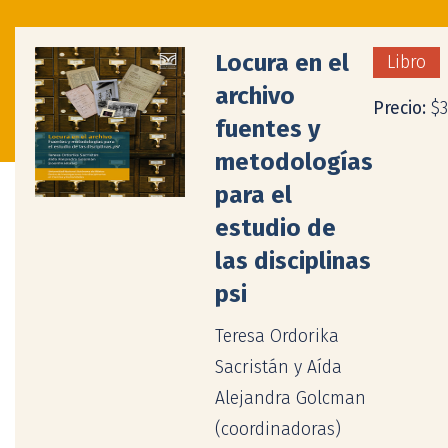
Locura en el
Libro
archivo
Precio:
$
fuentes y
metodologías
para el
estudio de
las disciplinas
psi
Teresa Ordorika
Sacristán y Aída
Alejandra Golcman
(coordinadoras)