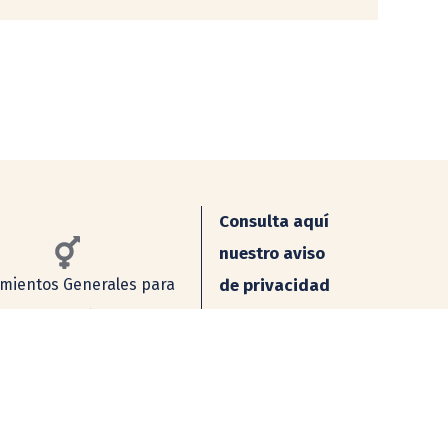
Consulta aquí
nuestro aviso
mientos Generales para
de privacidad
gualdad de Género en la
Simplificado
UNAM
Integral