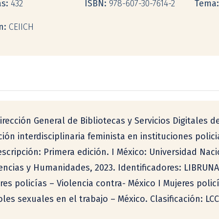
as:
432
ISBN:
978-607-30-7614-2
Tema:
ón:
CEIICH
rección General de Bibliotecas y Servicios Digitales 
ción interdisciplinaria feminista en instituciones polic
escripción: Primera edición. I México: Universidad Na
Ciencias y Humanidades, 2023. Identificadores: LIBRUN
res policías – Violencia contra- México I Mujeres polic
Roles sexuales en el trabajo – México. Clasificación: 