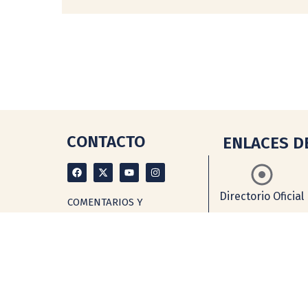
CONTACTO
ENLACES D
Directorio Oficial
COMENTARIOS Y
de la UNAM
SUGERENCIAS
tecnologia@ceiich.unam.mx
UBICACIÓN