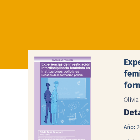
Expe
femi
form
Olivi
Deta
Año:
2