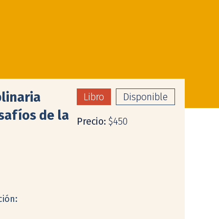
linaria
Libro
Disponible
safíos de la
Precio:
$450
ción: