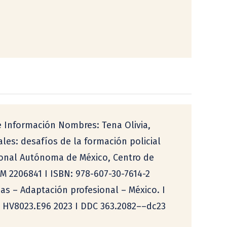
de Información Nombres: Tena Olivia,
iales: desafíos de la formación policial
cional Autónoma de México, Centro de
AM 2206841 I ISBN: 978-607-30-7614-2
ías – Adaptación profesional – México. I
LCC HV8023.E96 2023 I DDC 363.2082––dc23