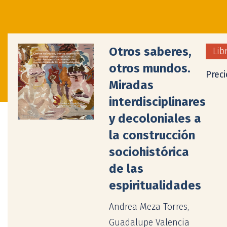
Otros saberes,
Lib
otros mundos.
Preci
Miradas
interdisciplinares
y decoloniales a
la construcción
sociohistórica
de las
espiritualidades
Andrea Meza Torres,
Guadalupe Valencia