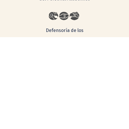
Defensoría de los
Derechos
Universitarios
Lineamientos Generales para la Igualdad de Género en la
UNAM
Consulta aquí nuestro aviso de privacidad
Simplificado
Integral