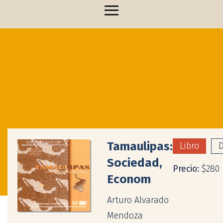
Tamaulipas:
Libro
D
Sociedad,
Precio:
$280
Econom
Arturo Alvarado
Mendoza