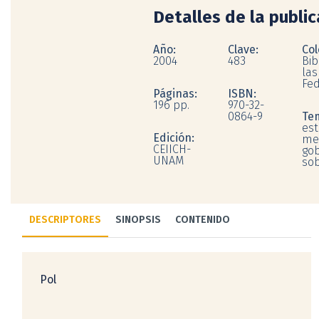
Detalles de la publi
Año:
Clave:
Col
2004
483
Bib
las
Fed
Páginas:
ISBN:
196 pp.
970-32-
0864-9
Te
es
Edición:
mex
CEIICH-
gob
UNAM
so
DESCRIPTORES
SINOPSIS
CONTENIDO
Pol