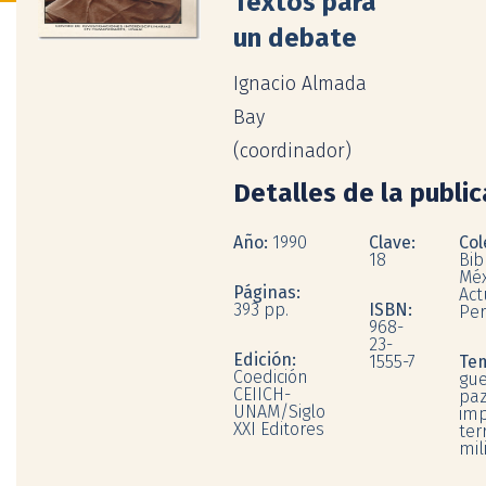
Textos para
un debate
Ignacio Almada
Bay
(coordinador)
Detalles de la publi
Año:
1990
Clave:
Col
18
Bib
Méx
Páginas:
Act
393 pp.
ISBN:
Per
968-
23-
Edición:
1555-7
Te
Coedición
gue
CEIICH-
paz
UNAM/Siglo
imp
XXI Editores
ter
mil